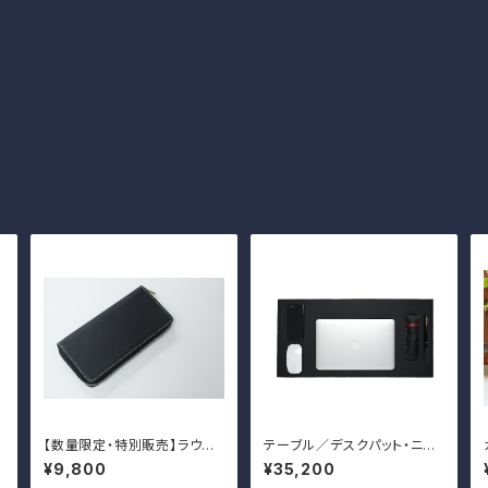
【数量限定・特別販売】ラウン
テーブル／デスクパット・ニュ
ド長財布
ーバージョン 特大サイズ
¥9,800
¥35,200
TNB-022