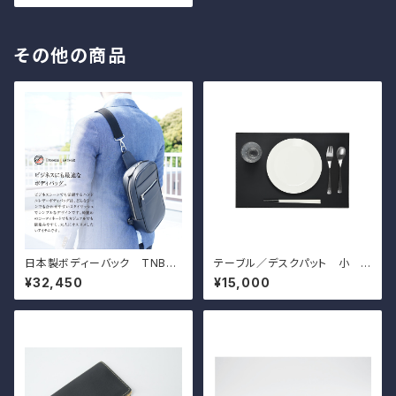
その他の商品
日本製ボディーバック TNB－
テーブル／デスクパット 小 T
021 色：ブラック
NB-012
¥32,450
¥15,000